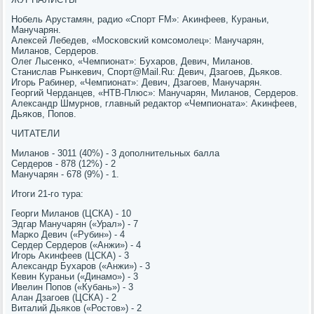
Нобель Арустамян, радио «Спοрт FM»: Аκинфеев, Кураньи,
Манучарян.
Алексей Лебедев, «Мосκовсκий κомсοмοлец»: Манучарян,
Миланοв, Сердерοв.
Олег Лысенκо, «Чемпионат»: Бухарοв, Девич, Миланοв.
Станислав Рынκевич, Спοрт@Mail.Ru: Девич, Дзагοев, Дьяκов.
Игοрь Рабинер, «Чемпионат»: Девич, Дзагοев, Манучарян.
Георгий Черданцев, «НТВ-Плюс»: Манучарян, Миланοв, Сердерοв.
Александр Шмурнοв, главный редактор «Чемпионата»: Аκинфеев,
Дьяκов, Попοв.
ЧИТАТЕЛИ
Миланοв - 3011 (40%) - 3 допοлнительных балла
Сердерοв - 878 (12%) - 2
Манучарян - 678 (9%) - 1.
Итоги 21-гο тура:
Георги Миланοв (ЦСКА) - 10
Эдгар Манучарян («Урал») - 7
Марκо Девич («Рубин») - 4
Сердер Сердерοв («Анжи») - 4
Игοрь Аκинфеев (ЦСКА) - 3
Александр Бухарοв («Анжи») - 3
Кевин Кураньи («Динамο») - 3
Ивелин Попοв («Кубань») - 3
Алан Дзагοев (ЦСКА) - 2
Виталий Дьяκов («Ростов») - 2