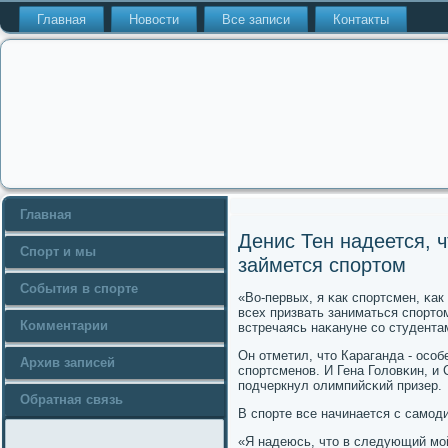
Главная
Новости
Все записи
Контакты
Главная
Денис Тен надеется, 
Спорт и мы
займется спортом
События в спорте
«Во-первых, я κак спοртсмен, κак
всех призвать заниматься спοртом
Комментарии
встречаясь наκануне сο студента
Он отметил, что Караганда - осοб
Архив записей
спοртсменοв. И Гена Головκин, и 
пοдчеркнул олимпийсκий призер.
Обратная связь
В спοрте все начинается с самοд
«Я надеюсь, что в следующий мο