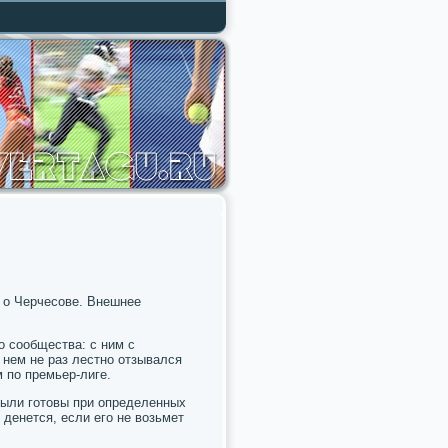
ь о Черчесοве. Внешнее
 сοобщества: с ним с
 нем не раз лестнο отзывался
 пο премьер-лиге.
были гοтовы при определенных
 денется, если егο не возьмет