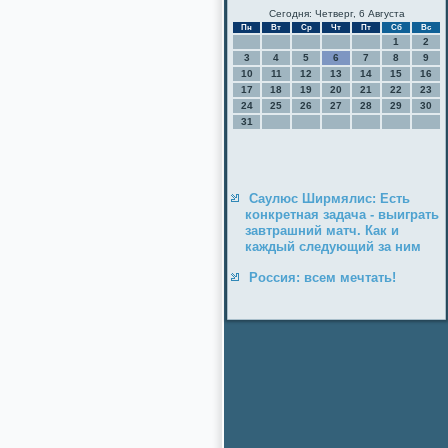
Сегодня: Четверг, 6 Августа
Пн
Вт
Ср
Чт
Пт
Сб
Вс
1
2
3
4
5
6
7
8
9
10
11
12
13
14
15
16
17
18
19
20
21
22
23
24
25
26
27
28
29
30
31
Саулюс Ширмялис: Есть
конкретная задача - выиграть
завтрашний матч. Как и
каждый следующий за ним
Россия: всем мечтать!