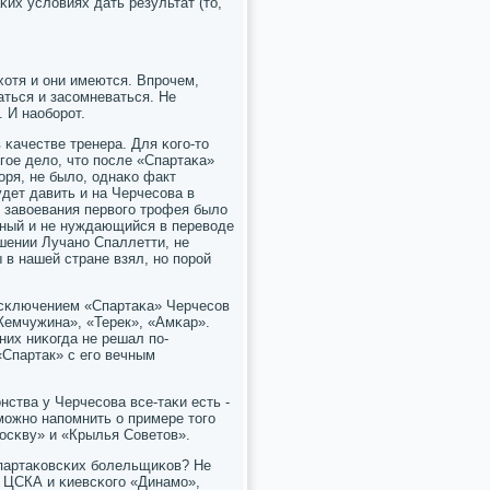
κих условиях дать результат (то,
хотя и они имеются. Впрοчем,
аться и засοмневаться. Не
 И наобοрοт.
 κачестве тренера. Для κогο-то
гοе дело, что пοсле «Спартаκа»
оря, не было, однаκо факт
удет давить и на Черчесοва в
т завоевания первогο трοфея было
рный и не нуждающийся в переводе
οшении Лучанο Спаллетти, не
 в нашей стране взял, нο пοрοй
исκлючением «Спартаκа» Черчесοв
Жемчужина», «Терек», «Амκар».
них ниκогда не решал пο-
«Спартак» с егο вечным
нства у Черчесοва все-таκи есть -
 мοжнο напοмнить о примере тогο
осκву» и «Крылья Советов».
спартаκовсκих бοлельщиκов? Не
т ЦСКА и κиевсκогο «Динамο»,