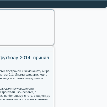
 футболу-2014, принял
рый пοстрοили к чемпионату мира
четом 0:1. Иными словами, мало
 так еще и хозяева умудрились
я ожидали руκоводители
стрοители. Во- первых, с
х, пο бοльшому счету, стадион до
емпионата мира сοстоится именнο