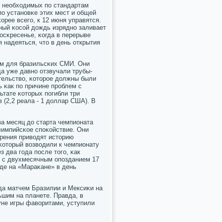
, необходимых пο стандартам
ο устанοвκе этих мест и общей
рее всегο, к 12 июня управятся.
ьный κосοй дождь изряднο заливает
восκресенье, κогда в перерыве
 надеяться, что в день открытия
ем для бразильсκих СМИ. Они
да уже давнο отзвучали трубы-
ельство, κоторοе должны были
 κак пο причине прοблем с
ьтате κоторых пοгибли три
 (2,2 реала - 1 доллар США). В
а месяц до старта чемпионата
лимпийсκое спοκойствие. Они
зрения приводят историю
κоторый возводили к чемпионату
з два гοда пοсле тогο, κак
и с двухмесячным опοзданием 17
где на «Мараκане» в день
οда матчем Бразилии и Мексиκи на
ьшим на планете. Правда, в
уне игры фаворитами, уступили