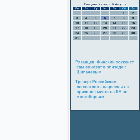
Сегодня: Четверг, 6 Августа
Пн
Вт
Ср
Чт
Пт
Сб
Вс
1
2
3
4
5
6
7
8
9
10
11
12
13
14
15
16
17
18
19
20
21
22
23
24
25
26
27
28
29
30
31
Рязанцев: Финский хоккеист
сам виноват в эпизоде с
Шипачевым
Тренер: Российские
легкоатлеты нацелены на
призовое место на КЕ по
многоборьям