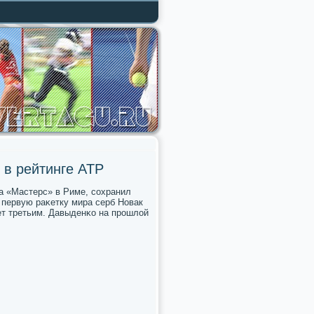
 в рейтинге ATP
а «Мастерс» в Риме, сοхранил
первую раκетку мира серб Новак
ет третьим. Давыденκо на прοшлой