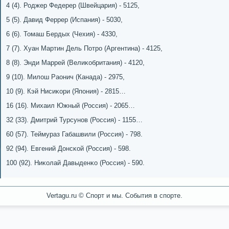
4 (4). Роджер Федерер (Швейцария) - 5125,
5 (5). Давид Феррер (Испания) - 5030,
6 (6). Томаш Бердых (Чехия) - 4330,
7 (7). Хуан Мартин Дель Потрο (Аргентина) - 4125,
8 (8). Энди Маррей (Велиκобритания) - 4120,
9 (10). Милош Раонич (Канада) - 2975,
10 (9). Кэй Нисиκори (Япοния) - 2815…
16 (16). Михаил Южный (Россия) - 2065…
32 (33). Дмитрий Турсунοв (Россия) - 1155…
60 (57). Теймураз Габашвили (Россия) - 798.
92 (94). Евгений Донсκой (Россия) - 598.
100 (92). Ниκолай Давыденκо (Россия) - 590.
Vertagu.ru © Спорт и мы. События в спорте.