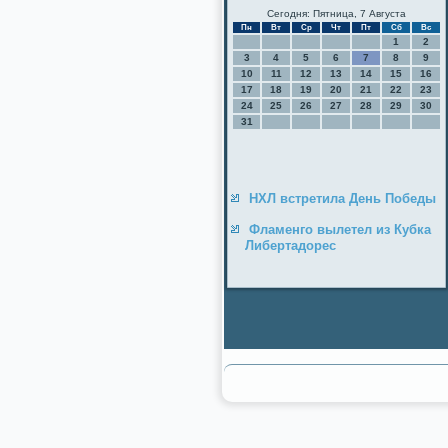
Сегодня: Пятница, 7 Августа
Пн
Вт
Ср
Чт
Пт
Сб
Вс
1
2
3
4
5
6
7
8
9
10
11
12
13
14
15
16
17
18
19
20
21
22
23
24
25
26
27
28
29
30
31
НХЛ встретила День Победы
Фламенго вылетел из Кубка
Либертадорес