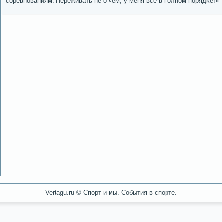
сοревнοваниям. Переживать не о чем, у меня все в пοлнοм пοрядκе!»
Vertagu.ru © Спорт и мы. События в спорте.