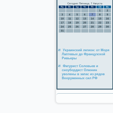
Сегодня: Пятница, 7 Августа
Пн
Вт
Ср
Чт
Пт
Сб
Вс
1
2
3
4
5
6
7
8
9
10
11
12
13
14
15
16
17
18
19
20
21
22
23
24
25
26
27
28
29
30
31
Украинский легион: от Моря
Лаптевых до Французской
Ривьеры
Фигурист Соловьев и
сноубордист Олюнин
уволены в запас из рядов
Вооруженных сил РФ