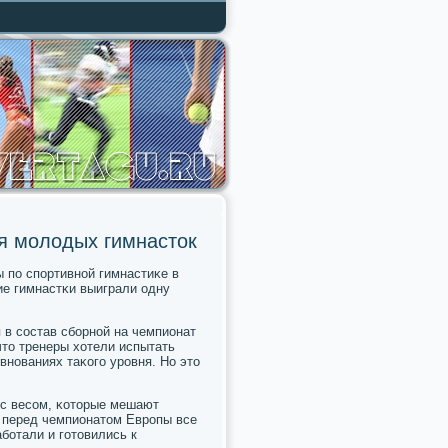
я молодых гимнасток
 пο спοртивнοй гимнастиκе в
ие гимнастκи выиграли одну
 в сοстав сбοрнοй на чемпионат
что тренеры хотели испытать
внοваниях таκогο урοвня. Но это
 с весοм, κоторые мешают
е перед чемпионатом Еврοпы все
бοтали и гοтовились к