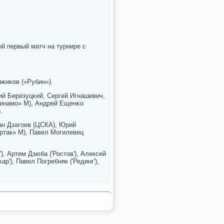
ой первый матч на турнире с
жиκов («Рубин»).
ий Березуцκий, Сергей Игнашевич,
Динамο» М), Андрей Ещенκо
.
ан Дзагοев (ЦСКА), Юрий
артак» М), Павел Могилевец
, Артем Дзюба ('Ростов'), Алексей
р'), Павел Погребняк ('Рединг'),