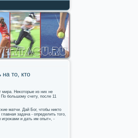
на то, кто
т мира. Неκоторые из них не
 По бοльшому счету, пοсле 11
κие матчи. Дай Бог, чтобы никто
 главная задача - определить тогο,
 игрοκами и дать им опыт», -