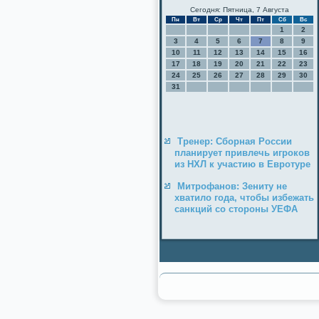
Сегодня: Пятница, 7 Августа
Пн
Вт
Ср
Чт
Пт
Сб
Вс
1
2
3
4
5
6
7
8
9
10
11
12
13
14
15
16
17
18
19
20
21
22
23
24
25
26
27
28
29
30
31
Тренер: Сборная России
планирует привлечь игроков
из НХЛ к участию в Евротуре
Митрофанов: Зениту не
хватило года, чтобы избежать
санкций со стороны УЕФА