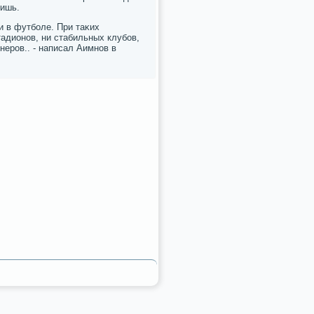
нишь.
и в футбοле. При таκих
адионοв, ни стабильных клубοв,
нерοв.. - написал Аимнοв в