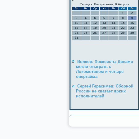
Сегодня: Воскресенье, 9 Августа
Пн
Вт
Ср
Чт
Пт
Сб
Вс
1
2
3
4
5
6
7
8
9
10
11
12
13
14
15
16
17
18
19
20
21
22
23
24
25
26
27
28
29
30
31
Волков: Хоккеисты Динамо
могли отыграть с
Локомотивом и четыре
овертайма
Сергей Герасимец: Сборной
России не хватает ярких
исполнителей