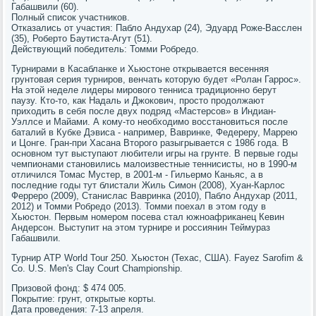
Габашвили (60).
Полный список участников.
Отказались от участия: Пабло Андухар (24), Эдуард Роже-Васслен
(35), Роберто Баутиста-Агут (51).
Действующий победитель: Томми Робредо.
Турнирами в Касабланке и Хьюстоне открывается весенняя
грунтовая серия турниров, венчать которую будет «Ролан Гаррос».
На этой неделе лидеры мирового тенниса традиционно берут
паузу. Кто-то, как Надаль и Джокович, просто продолжают
приходить в себя после двух подряд «Мастерсов» в Индиан-
Уэллсе и Майами. А кому-то необходимо восстановиться после
баталий в Кубке Дэвиса - например, Вавринке, Федереру, Маррею
и Цонге. Гран-при Хасана Второго разыгрывается с 1986 года. В
основном тут выступают любители игры на грунте. В первые годы
чемпионами становились малоизвестные теннисисты, но в 1990-м
отличился Томас Мустер, в 2001-м - Гильермо Каньяс, а в
последние годы тут блистали Жиль Симон (2008), Хуан-Карлос
Ферреро (2009), Станислас Вавринка (2010), Пабло Андухар (2011,
2012) и Томми Робредо (2013). Томми поехал в этом году в
Хьюстон. Первым номером посева стал южноафриканец Кевин
Андерсон. Выступит на этом турнире и россиянин Теймураз
Габашвили.
Турнир ATP World Tour 250. Хьюстон (Техас, США). Fayez Sarofim &
Co. U.S. Men's Clay Court Championship.
Призовой фонд: $ 474 005.
Покрытие: грунт, открытые корты.
Дата проведения: 7-13 апреля.