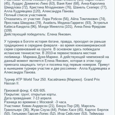
(45), Лурдес Домингес-Лино (63), Ваня Кинг (68), Анна-Каролина
Шмидлова (72), Кристина Младенович (76), Шанель Схеперс (77),
Алла Кудрявцева (120), Александра Панова.
Полный список участников.
Отказались от участия: Лора Робсон (56), Айла Томлянович (74),
Ярослава Шведова (79), Анабель Медина-Гарригес (93), Эстрелья
Кабеса-Кандела (96), Мэнди Минелла (101), Анна-Лена Фридзам
(109).
Действующий победитель: Елена Янкович.
У турнира в Боготе история богаче, правда, проходил он раньше
традиционно в середине февраля - во время южноамериканской
серии соревнований на грунте. В основном здесь побеждали
испанские теннисистки. В 2010-м первенствовала местная
любимица - Мариана Дуке-Марино. А действующей чемпионкой на
данный момент является Елена Янкович, которая в этом году
приехала защищать титул и посеяна под первым номером. Примут
в нынешнем турнире участие и две россиянки - Алла Кудрявцева и
Александра Панова.
Турнир ATP World Tour 250. Касабланка (Марокко). Grand Prix
Hassan II.
Призовой фонд: € 426 605.
Покрытие: грунт, открытые корты.
Дата проведения: 7-13 апреля.
Разница во времени с Москвой: -3 часа.
Участники: Кевин Андерсон (21), Бенуа Пэр (28), Марсель
Гранольерс (36), Жуан Соуза (44), Робин Хасе (45), Карлос Берлок
(50), Гильермо Гарсия-Лопес (52), Игор Сейслинг (53), Теймураз