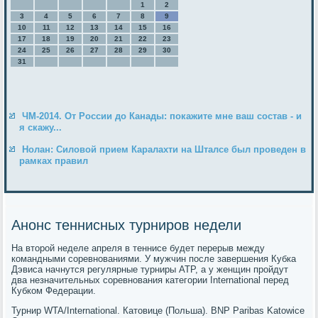
1
2
3
4
5
6
7
8
9
10
11
12
13
14
15
16
17
18
19
20
21
22
23
24
25
26
27
28
29
30
31
ЧМ-2014. От России до Канады: покажите мне ваш состав - и
я скажу...
Нолан: Силовой прием Каралахти на Шталсе был проведен в
рамках правил
Анонс теннисных турниров недели
На второй неделе апреля в теннисе будет перерыв между
командными соревнованиями. У мужчин после завершения Кубка
Дэвиса начнутся регулярные турниры ATP, а у женщин пройдут
два незначительных соревнования категории International перед
Кубком Федерации.
Турнир WTA/International. Катовице (Польша). BNP Paribas Katowice