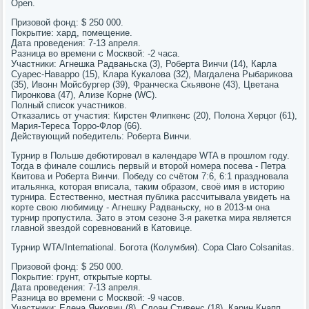
Open.
Призовой фонд: $ 250 000.
Покрытие: хард, помещение.
Дата проведения: 7-13 апреля.
Разница во времени с Москвой: -2 часа.
Участники: Агнешка Радваньска (3), Роберта Винчи (14), Карла
Суарес-Наварро (15), Клара Кукалова (32), Магдалена Рыбарикова
(35), Ивонн Мойсбургер (39), Франческа Скьявоне (43), Цветана
Пиронкова (47), Ализе Корне (WC).
Полный список участников.
Отказались от участия: Кирстен Флипкенс (20), Полона Херцог (61),
Мария-Тереса Торро-Флор (66).
Действующий победитель: Роберта Винчи.
Турнир в Польше дебютировал в календаре WTA в прошлом году.
Тогда в финале сошлись первый и второй номера посева - Петра
Квитова и Роберта Винчи. Победу со счётом 7:6, 6:1 праздновала
итальянка, которая вписала, таким образом, своё имя в историю
турнира. Естественно, местная публика рассчитывала увидеть на
корте свою любимицу - Агнешку Радваньску, но в 2013-м она
турнир пропустила. Зато в этом сезоне 3-я ракетка мира является
главной звездой соревнований в Катовице.
Турнир WTA/International. Богота (Колумбия). Copa Claro Colsanitas.
Призовой фонд: $ 250 000.
Покрытие: грунт, открытые корты.
Дата проведения: 7-13 апреля.
Разница во времени с Москвой: -9 часов.
Участники: Елена Янкович (8), Слоан Стивенс (18), Карин Кнапп