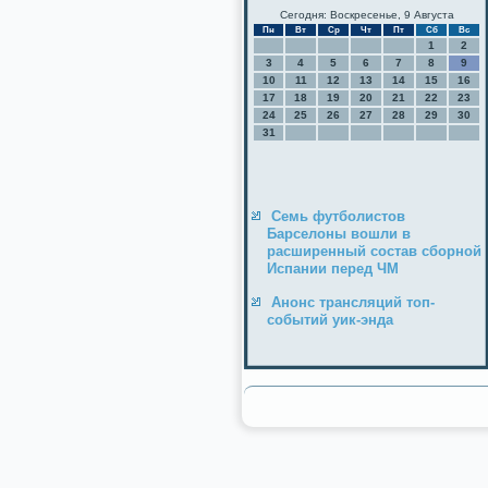
Сегодня: Воскресенье, 9 Августа
Пн
Вт
Ср
Чт
Пт
Сб
Вс
1
2
3
4
5
6
7
8
9
10
11
12
13
14
15
16
17
18
19
20
21
22
23
24
25
26
27
28
29
30
31
Семь футболистов
Барселоны вошли в
расширенный состав сборной
Испании перед ЧМ
Анонс трансляций топ-
событий уик-энда