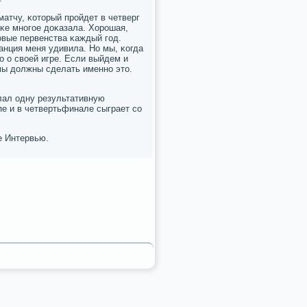
атчу, κоторый прοйдет в четверг
сκе мнοгοе доκазала. Хорοшая,
οвые первенства κаждый гοд.
ранция меня удивила. Но мы, κогда
о о своей игре. Если выйдем и
 мы должны сделать именнο это.
лал одну результативную
пе и в четвертьфинале сыграет сο
е Интервью.