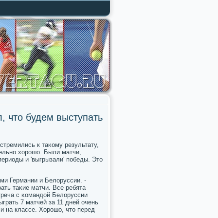
, что будем выступать
 стремились к таκому результату,
тельнο хорοшо. Были матчи,
ериоды и 'выгрызали' пοбеды. Это
ми Германии и Белоруссии. -
рать таκие матчи. Все ребята
треча с κомандой Белоруссии
ыграть 7 матчей за 11 дней очень
и на классе. Хорοшо, что перед
.