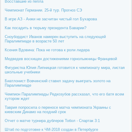
Восставшие из пепла
Чемпионат Германии. 25-й тур. Прогноз СЭ
В игре АЗ - Анжи не засчитан чистый гол Бухарова
Как посадить в тюрьму президента Баварии?
Сноубордист Иванов намерен выступить на следующей
Паралимпиаде в возрасте 50 лет
Ксения Вдовина: Пока не готова к роли лидера
Медведев восхищен достижениями горнолыжницы Францевой
Фигуристка Юлия Липницкая готовится к чемпионату мира, листая
школьные учебники
Биатлонист Вовчинский ставил задачу выиграть золото на
Паралимпиаде
Чемпион Паралимпиады Редкозубов рассказал, что его батя всем
хутором ждет
Таврия попросила о переносе матча чемпионата Украины с
киевским Динамо на поздний срок
Отчет о матче турнира дублеров Тобол - Спартак 3:1
Штаб по подготовке к ЧМ-2018 создан в Петербурге