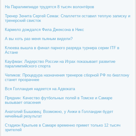
На Паралимпиаде трудятся 8 тысяч волонтёров
Тренер Зенита Сергей Семак: Спаллетти оставил теплую записку и
тренерский свисток
Кармело дождался Фила Джексона в Никс
А вы хоть раз меня пьяным видели?
Клюева вышла в финал парного разряда турнира серии ITF в
Астане
Кауфман: Лидерство России на Играх показывает развитие
паралимпийского спорта
Чепиков: Процедура назначения тренеров сборной РФ по биатлону
станет прозрачнее
Вся Голландия надеется на Адвоката
Прядкин: Качество футбольных полей в Томске и Самаре
вызывает опасения
Анатолий Бышовец: Возможно, у Анжи в Голландии будет
ничейный результат
Стадион Крыльев в Самаре временно примет только 12 тысяч
зрителей