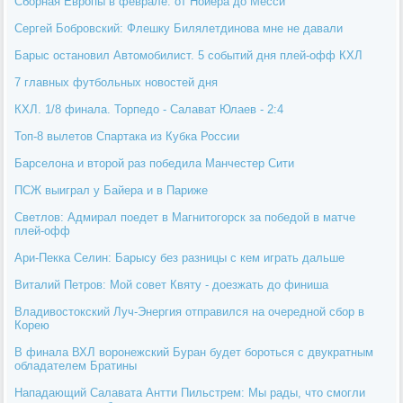
Сборная Европы в феврале: от Нойера до Месси
Сергей Бобровский: Флешку Билялетдинова мне не давали
Барыс остановил Автомобилист. 5 событий дня плей-офф КХЛ
7 главных футбольных новостей дня
КХЛ. 1/8 финала. Торпедо - Салават Юлаев - 2:4
Топ-8 вылетов Спартака из Кубка России
Барселона и второй раз победила Манчестер Сити
ПСЖ выиграл у Байера и в Париже
Светлов: Адмирал поедет в Магнитогорск за победой в матче
плей-офф
Ари-Пекка Селин: Барысу без разницы с кем играть дальше
Виталий Петров: Мой совет Квяту - доезжать до финиша
Владивостокский Луч-Энергия отправился на очередной сбор в
Корею
В финала ВХЛ воронежский Буран будет бороться с двукратным
обладателем Братины
Нападающий Салавата Антти Пильстрем: Мы рады, что смогли