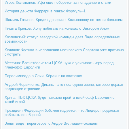
Игорь Колыванов: Уфа еще поборется за попадание в стыки
История дебюта Феррари в гонках Формулы-1
Шамиль Газизов: Кредит доверия к Колыванову остается большим
Никита Крюков: Хочу побегать на коньках с Виктором Аном
Козловский: статус заводской команды даёт Ладе определённые
возможности
Кечинов: Футбол в исполнении московского Спартака уже противно
смотреть
Мессина: Баскетболистам ЦСКА нужно усиливать игру перед
плей-офф Евролиги
Паралимпиада в Сочи. Кёрлинг на колясках
Андрей Червиченко: Дикань - это последнее звено, которое держит
падающее строение
Хряпа: ПБК ЦСКА будет сложно пройти плей-офф Евролиги с
такой игрой
Президент Федерации бобслея надеется, что Людерс продолжит
работать со сборной
Зенит ведет переговоры с Андре Виллашем-Боашем