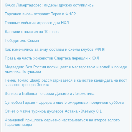
Кубок Либертадорес: лидеры дружно оступились
Тарханов вновь отправит Терек в ФНЛ?
Главные события игрового дня НХЛ
Данливи отомстил за 10 швов
Победитель Семин
Как изменились за зиму составы и схемы клубов РФПЛ
Права на часть хоккеистов Спартака перешли к КХЛ
Медведев: Вся Россия восхищается мастерством и волей к победе
лыжника Петушкова
Немец Томас Шааф рассматривается в качестве кандидата на пост
главного тренера Зенита
Волков и Бабенко - о серии Динамо и Локомотива
Супербой Гарсия - Эррера и еще 5 ожидаемых поединков субботы
Отчет о матче турнира дублеров Астана - Жетысу 0:1
Францевой пришлось серьезно настраиваться на второе золото
Паралимпиады