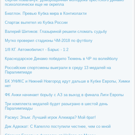
психологически еще не окрепла
Биатлон. Превью Кубка мира в Контиолахти
Спартак вылетел из Кубка России
Валерий Шитиков: Глазыриной решили сломать судьбу
Мутко проверил стадионы ЧМ-2018 по футболу
1/8 КГ. Автомобилист - Барыс - 1:2
Краснодарское Динамо победило Тюмень в ЧР по волейболу
Российские спортсмены выиграли в среду 13 медалей на
Паралимпиаде
БК УНИКС и Нижний Новгород идут дальше в Кубке Европы, Химки
нет
ФК Анжи начинает борьбу с АЗ за выход в финала Лиги Европы
Три комплекта медалей будет разыграно в шестой день
Паралимпиады
Расмус Эльм: Лучший игрок Алкмара? Мой брат!
Дик Адвокат: С Капелло поступили честнее, чем со мной