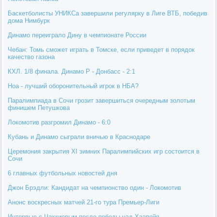
Баскетболисты УНИКСа завершили регулярку в Лиге ВТБ, победив
дома Нимбурк
Динамо переиграло Дину в чемпионате России
Чебан: Томь сможет играть в Томске, если приведет в порядок
качество газона
КХЛ. 1/8 финала. Динамо Р - Донбасс - 2:1
Ноа - лучший оборонительный игрок в НБА?
Паралимпиада в Сочи грозит завершиться очередным золотым
финишем Петушкова
Локомотив разгромил Динамо - 6:0
Кубань и Динамо сыграли вничью в Краснодаре
Церемония закрытия XI зимних Паралимпийских игр состоится в
Сочи
6 главных футбольных новостей дня
Джон Брэдли: Кандидат на чемпионство один - Локомотив
Анонс воскресных матчей 21-го тура Премьер-Лиги
Интервью с Чахкиевым после победы над Хаапойя