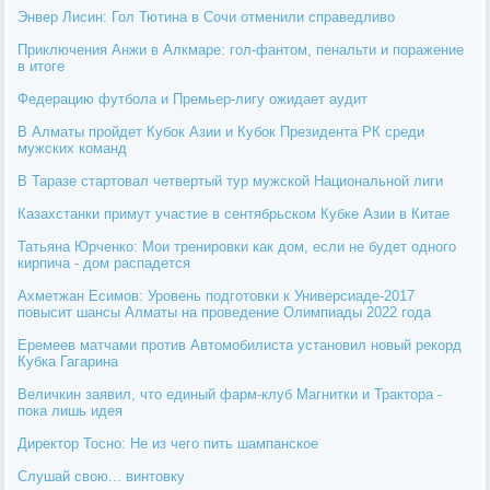
Энвер Лисин: Гол Тютина в Сочи отменили справедливо
Приключения Анжи в Алкмаре: гол-фантом, пенальти и поражение
в итоге
Федерацию футбола и Премьер-лигу ожидает аудит
В Алматы пройдет Кубок Азии и Кубок Президента РК среди
мужских команд
В Таразе стартовал четвертый тур мужской Национальной лиги
Казахстанки примут участие в сентябрьском Кубке Азии в Китае
Татьяна Юрченко: Мои тренировки как дом, если не будет одного
кирпича - дом распадется
Ахметжан Есимов: Уровень подготовки к Универсиаде-2017
повысит шансы Алматы на проведение Олимпиады 2022 года
Еремеев матчами против Автомобилиста установил новый рекорд
Кубка Гагарина
Величкин заявил, что единый фарм-клуб Магнитки и Трактора -
пока лишь идея
Директор Тосно: Не из чего пить шампанское
Слушай свою... винтовку