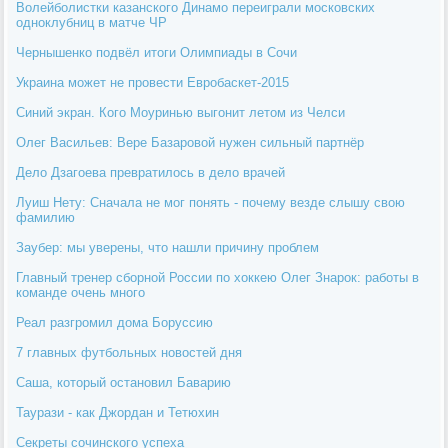
Волейболистки казанского Динамо переиграли московских
одноклубниц в матче ЧР
Чернышенко подвёл итоги Олимпиады в Сочи
Украина может не провести Евробаскет-2015
Синий экран. Кого Моуринью выгонит летом из Челси
Олег Васильев: Вере Базаровой нужен сильный партнёр
Дело Дзагоева превратилось в дело врачей
Луиш Нету: Сначала не мог понять - почему везде слышу свою
фамилию
Заубер: мы уверены, что нашли причину проблем
Главный тренер сборной России по хоккею Олег Знарок: работы в
команде очень много
Реал разгромил дома Боруссию
7 главных футбольных новостей дня
Саша, который остановил Баварию
Таурази - как Джордан и Тетюхин
Секреты сочинского успеха