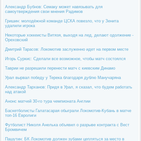
Александр Бубнов: Семаку может навязывать для
самоутверждения свои мнения Радимов
Гришин: молодёжной команде ЦСКА повезло, что у Зенита
удалили игрока
Некоторые хоккеисты Витязя, выходя на лед, делают одолжение -
Ореховский
Дмитрий Тарасов: Локомотив заслуженно идет на первом месте
Игорь Суркис: Сделали все возможное, чтобы матч состоялся
Таврии не разрешили перенести матч с киевским Динамо
Урал вырвал победу у Терека благодаря дублю Манучаряна
Александр Тарханов: Придя в Урал, я сказал, что будем работать
над атакой
Анонс матчей 30-го тура чемпионата Англии
Баскетболисты Галатасарая обыграли Локомотив-Кубань в матче
топ-16 Евролиги
Футболист Николя Анелька объявил о разрыве контракта с Вест
Бромвичем
Пашутин: БК Локомотив должен зубами цепляться за место в