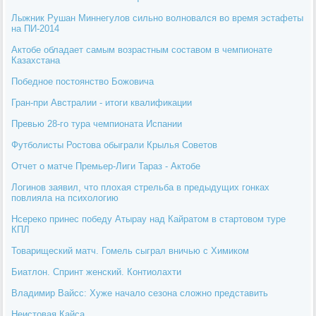
Лыжник Рушан Миннегулов сильно волновался во время эстафеты
на ПИ-2014
Актобе обладает самым возрастным составом в чемпионате
Казахстана
Победное постоянство Божовича
Гран-при Австралии - итоги квалификации
Превью 28-го тура чемпионата Испании
Футболисты Ростова обыграли Крылья Советов
Отчет о матче Премьер-Лиги Тараз - Актобе
Логинов заявил, что плохая стрельба в предыдущих гонках
повлияла на психологию
Нсереко принес победу Атырау над Кайратом в стартовом туре
КПЛ
Товарищеский матч. Гомель сыграл вничью с Химиком
Биатлон. Спринт женский. Контиолахти
Владимир Вайсс: Хуже начало сезона сложно представить
Неистовая Кайса