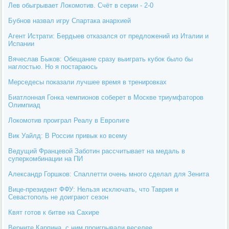
Лев обыгрывает Локомотив. Счёт в серии - 2-0
Бубнов назвал игру Спартака анархией
Агент Истрати: Бердыев отказался от предложений из Италии и
Испании
Вячеслав Быков: Обещание сразу выиграть кубок было бы
наглостью. Но я постараюсь
Мерседесы показали лучшее время в тренировках
Биатлонная Гонка чемпионов соберет в Москве триумфаторов
Олимпиад
Локомотив проиграл Реалу в Евролиге
Вик Уайлд: В России привык ко всему
Ведущий Францевой Заботин рассчитывает на медаль в
суперкомбинации на ПИ
Александр Горшков: Спаллетти очень много сделал для Зенита
Вице-президент ФФУ: Нельзя исключать, что Таврия и
Севастополь не доиграют сезон
Квят готов к битве на Сахире
Верните Карпина, с ним проигрывали веселее