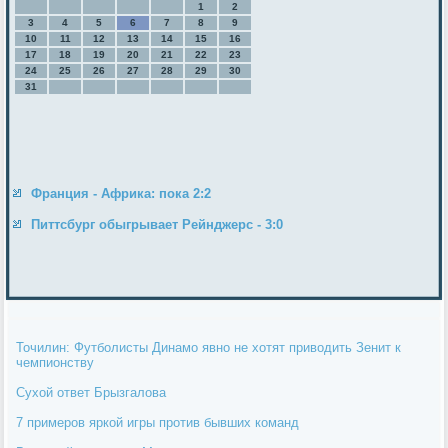
1
2
3
4
5
6
7
8
9
10
11
12
13
14
15
16
17
18
19
20
21
22
23
24
25
26
27
28
29
30
31
Франция - Африка: пока 2:2
Питтсбург обыгрывает Рейнджерс - 3:0
Точилин: Футболисты Динамо явно не хотят приводить Зенит к
чемпионству
Сухой ответ Брызгалова
7 примеров яркой игры против бывших команд