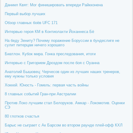
Даниил Квят: Мог финишировать впереди Райкконена
Первый выбор лучших
Обзор главных боёв UFC 171
Интервью героя КМ в Контиолахти Йоханнеса Бё
На беду Зениту? Почему поражение Боруссии в бундеслиге не
сулит питерцам ничего хорошего
Биатлон. Кубок мира. Гонка преследования, итоги
Интервью с Григорием Дроздом после боя с Оуанна
Анатолий Бышовец: Черчесов один из лучших наших тренеров,
ему нужны только условия
Хоккей. Юность - Гомель: первая часть войны
8 главных событий Гран-при Австралии
Против Локо лучшим стал Белоруков. Амкар - Локомотив. Оценки
СЭ
80 глотков счастья
Барыс не сыграет с Ак Барсом во втором раунде плей-офф КХЛ