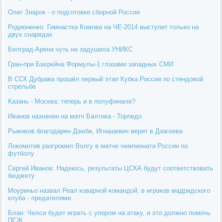
Олег Знарок - о подготовке сборной России
Родионенко: Гимнастка Комова на ЧЕ-2014 выступит только на
двух снарядах
Белград-Арена чуть не задушила УНИКС
Гран-при Бахрейна Формулы-1 глазами западных СМИ
В ССК Дубрава прошёл первый этап Кубка России по стендовой
стрельбе
Казань - Москва: теперь и в полуфинале?
Иванов назначен на матч Балтика - Торпедо
Рыжиков благодарен Дзюбе, Игнашевич верит в Дзагоева
Локомотив разгромил Волгу в матче чемпионата России по
футболу
Сергей Иванов: Надеюсь, результаты ЦСКА будут соответствовать
бюджету
Моуриньо назвал Реал коварной командой, в игроков мадридского
клуба - предателями
Блан: Челси будет играть с упором на атаку, и это должно помочь
ПСЖ