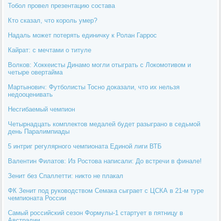
Тобол провел презентацию состава
Кто сказал, что король умер?
Надаль может потерять единичку к Ролан Гаррос
Кайрат: с мечтами о титуле
Волков: Хоккеисты Динамо могли отыграть с Локомотивом и
четыре овертайма
Мартынович: Футболисты Тосно доказали, что их нельзя
недооценивать
Несгибаемый чемпион
Четырнадцать комплектов медалей будет разыграно в седьмой
день Паралимпиады
5 интриг регулярного чемпионата Единой лиги ВТБ
Валентин Филатов: Из Ростова написали: До встречи в финале!
Зенит без Спаллетти: никто не плакал
ФК Зенит под руководством Семака сыграет с ЦСКА в 21-м туре
чемпионата России
Самый российский сезон Формулы-1 стартует в пятницу в
Австралии