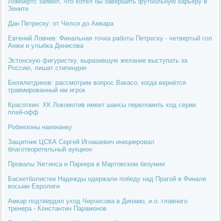
Ломбертс заявил, что хотел бы завершить футбольную карьеру в
Зените
Дан Петреску: от Челси до Амкара
Евгений Ловчев: Финальная точка работы Петреску - четвертый гол
Анжи и улыбка Денисова
Эстонскую фигуристку, выразившую желание выступать за
Россию, лишат стипендии
Билялетдинов: рассмотрим вопрос Вакасо, когда вернётся
травмированный им игрок
Красоткин: ХК Локомотив имеет шансы переломить ход серии
плей-офф
Робинзоны наизнанку
Защитник ЦСКА Сергей Игнашевич инициировал
благотворительный аукцион
Провалы Уиггинса и Паркера в Мартовском безумии
Баскетболистки Надежды одержали победу над Прагой в Финале
восьми Евролиги
Амкар подтвердил уход Черчесова в Динамо, и.о. главного
тренера - Константин Парамонов