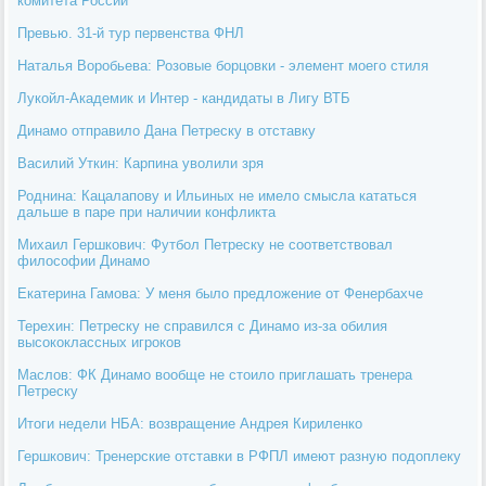
комитета России
Превью. 31-й тур первенства ФНЛ
Наталья Воробьева: Розовые борцовки - элемент моего стиля
Лукойл-Академик и Интер - кандидаты в Лигу ВТБ
Динамо отправило Дана Петреску в отставку
Василий Уткин: Карпина уволили зря
Роднина: Кацалапову и Ильиных не имело смысла кататься
дальше в паре при наличии конфликта
Михаил Гершкович: Футбол Петреску не соответствовал
философии Динамо
Екатерина Гамова: У меня было предложение от Фенербахче
Терехин: Петреску не справился с Динамо из-за обилия
высококлассных игроков
Маслов: ФК Динамо вообще не стоило приглашать тренера
Петреску
Итоги недели НБА: возвращение Андрея Кириленко
Гершкович: Тренерские отставки в РФПЛ имеют разную подоплеку