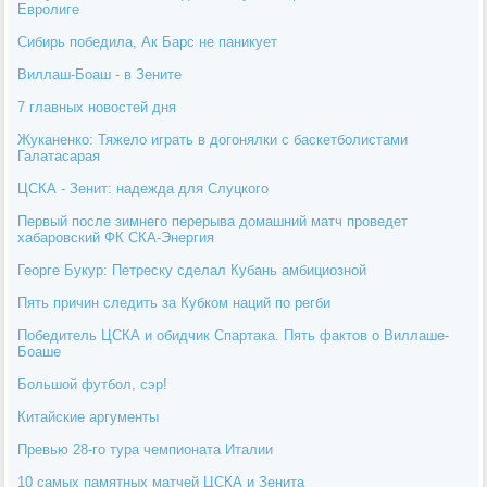
Евролиге
Сибирь победила, Ак Барс не паникует
Виллаш-Боаш - в Зените
7 главных новостей дня
Жуканенко: Тяжело играть в догонялки с баскетболистами
Галатасарая
ЦСКА - Зенит: надежда для Слуцкого
Первый после зимнего перерыва домашний матч проведет
хабаровский ФК СКА-Энергия
Георге Букур: Петреску сделал Кубань амбициозной
Пять причин следить за Кубком наций по регби
Победитель ЦСКА и обидчик Спартака. Пять фактов о Виллаше-
Боаше
Большой футбол, сэр!
Китайские аргументы
Превью 28-го тура чемпионата Италии
10 самых памятных матчей ЦСКА и Зенита