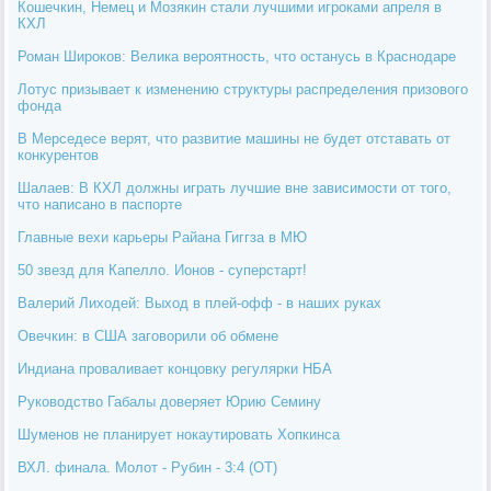
Кошечкин, Немец и Мозякин стали лучшими игроками апреля в
КХЛ
Роман Широков: Велика вероятность, что останусь в Краснодаре
Лотус призывает к изменению структуры распределения призового
фонда
В Мерседесе верят, что развитие машины не будет отставать от
конкурентов
Шалаев: В КХЛ должны играть лучшие вне зависимости от того,
что написано в паспорте
Главные вехи карьеры Райана Гиггза в МЮ
50 звезд для Капелло. Ионов - суперстарт!
Валерий Лиходей: Выход в плей-офф - в наших руках
Овечкин: в США заговорили об обмене
Индиана проваливает концовку регулярки НБА
Руководство Габалы доверяет Юрию Семину
Шуменов не планирует нокаутировать Хопкинса
ВХЛ. финала. Молот - Рубин - 3:4 (ОТ)