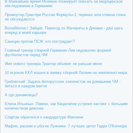
В ближайшее время Мозякин планирует поехать на медицинское
обследование в Германию
Промоутер Гран-при России Формулы-1: перенос или отмена гонки
не обсуждаются
Волейболист Зайцев: Переход из Мачераты в Динамо - два шага
вперед в моей карьере
Санкции против ПСЖ: кто пострадает?
Главный тренер сборной Германии Лев недоволен формой
футболистов перед ЧМ
Имя нового тренера Трактор объявит не раньше июня
10 игроков КХЛ вошли в заявку сборной Латвии на чемпионат мира
Грабовский: Задача белорусских хоккеистов на домашнем ЧМ -
биться в каждом матче
А где динамовцы?
Елена Ильиных: Помню, как Кацалапов устроил кастинг с большим
количеством девочек
Спартак обратился к кандидатуре Манчини
Мафия, расизм и убогие Лужники. 7 лучших цитат Гарри О'Коннора