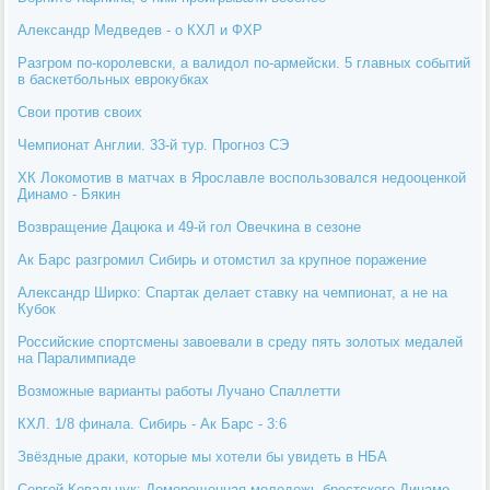
Александр Медведев - о КХЛ и ФХР
Разгром по-королевски, а валидол по-армейски. 5 главных событий
в баскетбольных еврокубках
Свои против своих
Чемпионат Англии. 33-й тур. Прогноз СЭ
ХК Локомотив в матчах в Ярославле воспользовался недооценкой
Динамо - Бякин
Возвращение Дацюка и 49-й гол Овечкина в сезоне
Ак Барс разгромил Сибирь и отомстил за крупное поражение
Александр Ширко: Спартак делает ставку на чемпионат, а не на
Кубок
Российские спортсмены завоевали в среду пять золотых медалей
на Паралимпиаде
Возможные варианты работы Лучано Спаллетти
КХЛ. 1/8 финала. Сибирь - Ак Барс - 3:6
Звёздные драки, которые мы хотели бы увидеть в НБА
Сергей Ковальчук: Доморощенная молодежь брестского Динамо